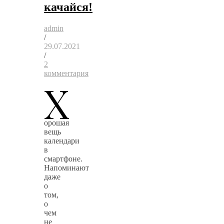
качайся!
admin
/
29.07.2021
/
2
комментария
Х
орошая
вещь
календари
в
смартфоне.
Напоминают
даже
о
том,
о
чем
не