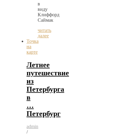
в
виду
Клиффорд
Саймак
читать
далее
Точка
на
карте
Летнее
путешествие
из
Петербурга
в
…
Петербург
admin
/