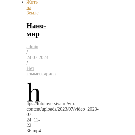
Жить
на
Земле
Нано-
мир
admin
/
24.07.2023
/
Нет
комментариев
h
ttps://fotoinversiya.ru/wp-
content/uploads/2023/07/video_2023-
07-
24_11-
22-
36.mp4