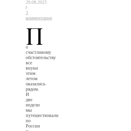
29.08.2025
/
3
комментария
П
о
счастливому
обстоятельству
все
внуки
этим
летом
оказались
рядом.
И
две
недели
мы
путешествовали
по
России