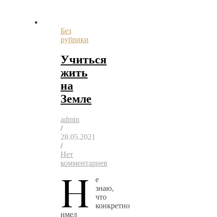
Без
рубрики
Учиться
жить
на
Земле
admin
/
28.05.2021
/
Нет
комментариев
Н
е
знаю,
что
конкретно
имел