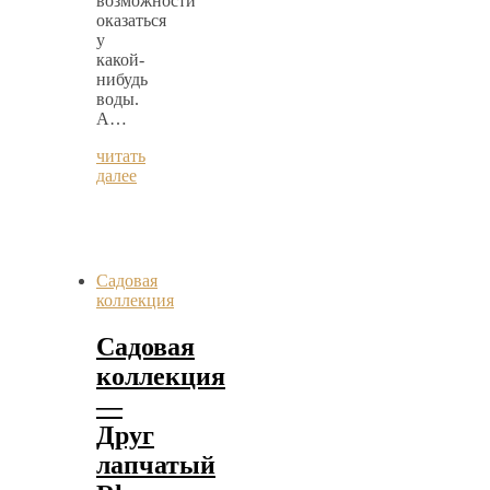
возможности
оказаться
у
какой-
нибудь
воды.
А…
читать
далее
Садовая
коллекция
Садовая
коллекция
—
Друг
лапчатый