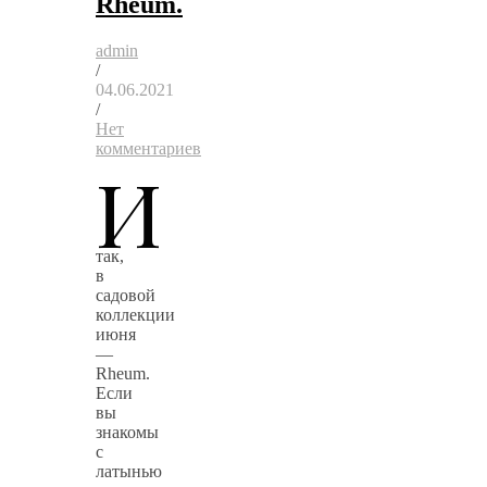
Rheum.
admin
/
04.06.2021
/
Нет
комментариев
И
так,
в
садовой
коллекции
июня
—
Rheum.
Если
вы
знакомы
с
латынью